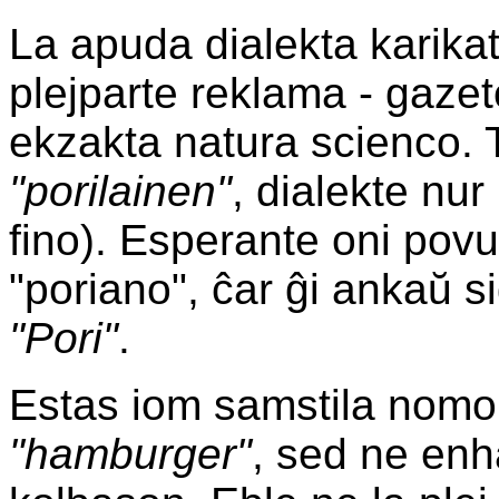
La apuda dialekta karikat
plejparte reklama - gaze
ekzakta natura scienco. 
"porilainen"
, dialekte nur
fino). Esperante oni povu
"poriano", ĉar ĝi ankaŭ s
"Pori"
.
Estas iom samstila nomo 
"hamburger"
, sed ne en