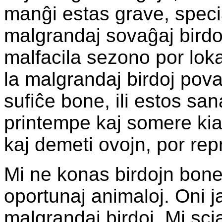
manĝi estas grave, speci
malgrandaj sovaĝaj birdoj
malfacila sezono por loka
la malgrandaj birdoj pov
sufiĉe bone, ili estos san
printempe kaj somere ki
kaj demeti ovojn, por repr
Mi ne konas birdojn bone,
oportunaj animaloj. Oni j
malgrandaj birdoj. Mi sc