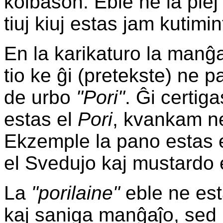
kolbason. Eble ne la plej
tiuj kiuj estas jam kutimin
En la karikaturo la manĝa
tio ke ĝi (pretekste) ne p
de urbo
"Pori"
. Ĝi certig
estas el
Pori
, kvankam nen
Ekzemple la pano estas e
el Svedujo kaj mustardo 
La
"porilaine"
eble ne esta
kaj saniga manĝaĵo, sed 