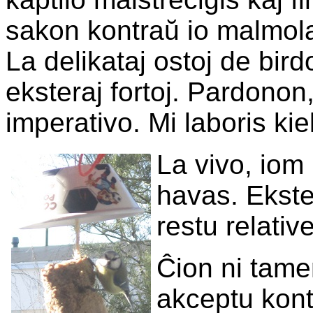
sakon kontraŭ io malmola
La delikataj ostoj de bird
eksteraj fortoj. Pardonon,
imperativo. Mi laboris kie
La vivo, iom 
havas. Ekste
restu relativ
Ĉion ni tame
akceptu kon