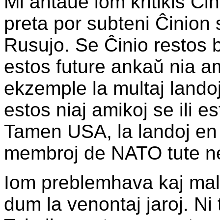
Mi antaŭe iom kritikis Ĉ
preta por subteni Ĉinion
Rusujo. Se Ĉinio restos 
estos future ankaŭ nia a
ekzemple la multaj lando
estos niaj amikoj se ili 
Tamen USA, la landoj en 
membroj de NATO tute ne 
Iom preblemhava kaj malf
dum la venontaj jaroj. Ni