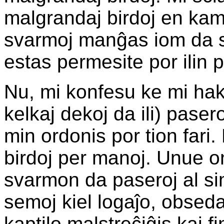
malgrandaj birdoj en kamp
svarmoj manĝas iom da s
estas permesite por ilin p
Nu, mi konfesu ke mi haki
kelkaj dekoj da ili) pase
min ordonis por tion fari.
birdoj per manoj. Unue 
svarmon da paseroj al si
semoj kiel logaĵo, obseda
kaptilo malstreĉiĝis kaj f