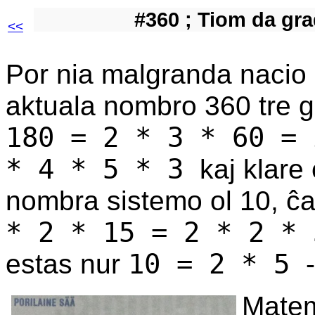
#360 ; Tiom da gra
<<
Por nia malgranda nacio
aktuala nombro 360 tre g
180 = 2 * 3 * 60 = 
* 4 * 5 * 3
kaj klare
nombra sistemo ol 10, ĉ
* 2 * 15 = 2 * 2 *
10 = 2 * 5
estas nur
Matem