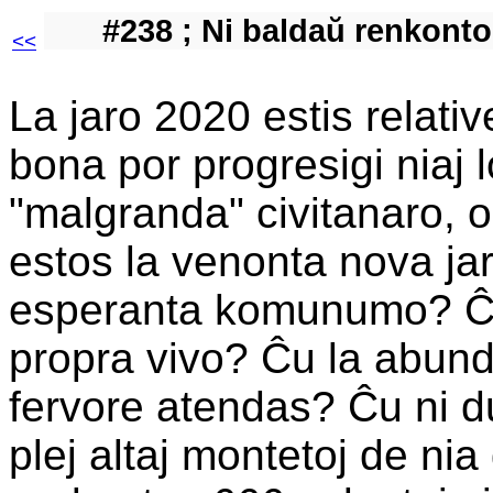
#238 ; Ni baldaŭ renkonto
<<
La jaro 2020 estis relati
bona por progresigi niaj l
"malgranda" civitanaro, or
estos la venonta nova ja
esperanta komunumo? Ĉu
propra vivo? Ĉu la abun
fervore atendas? Ĉu ni du
plej altaj montetoj de nia