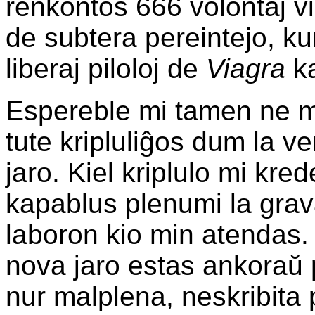
renkontos 666 volontaj vi
de subtera pereintejo, ku
liberaj piloloj de
Viagra
k
Espereble mi tamen ne m
tute kripluliĝos dum la v
jaro. Kiel kriplulo mi kre
kapablus plenumi la gra
laboron kio min atendas. 
nova jaro estas ankoraŭ 
nur malplena, neskribita