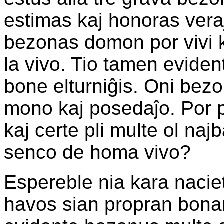
estimas kaj honoras veraj
bezonas domon por vivi ka
la vivo. Tio tamen evident
bone elturniĝis. Oni bezo
mono kaj posedaĵo. Por po
kaj certe pli multe ol najb
senco de homa vivo?
Espereble nia kara naci
havos sian propran bona