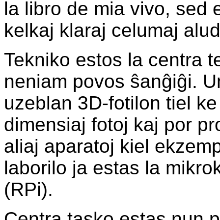
la libro de mia vivo, sed 
kelkaj klaraj celumaj alud
Tekniko estos la centra t
neniam povos ŝanĝiĝi. Un
uzeblan 3D-fotilon tiel ke
dimensiaj fotoj kaj por p
aliaj aparatoj kiel ekzemp
laborilo ja estas la mikr
(RPi).
Centra tasko estas nun p