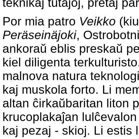
teknikaj tutaĵoj, pretaj pa
Por mia patro
Veikko
(kiu
Peräseinäjoki
, Ostrobotn
ankoraŭ eblis preskaŭ p
kiel diligenta terkulturisto
malnova natura teknologia
kaj muskola forto. Li me
altan ĉirkaŭbaritan liton 
krucoplakaĵan lulĉevalon 
kaj pezaj - skioj. Li estis