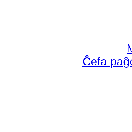
Ĉefa pa