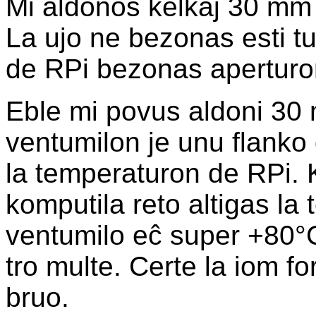
Mi aldonos kelkaj 30 mm al
La ujo ne bezonas esti tut
de RPi bezonas aperturon
Eble mi povus aldoni 3
ventumilon je unu flanko d
la temperaturon de RPi. 
komputila reto altigas l
ventumilo eĉ super +80°C
tro multe. Certe la iom f
bruo.