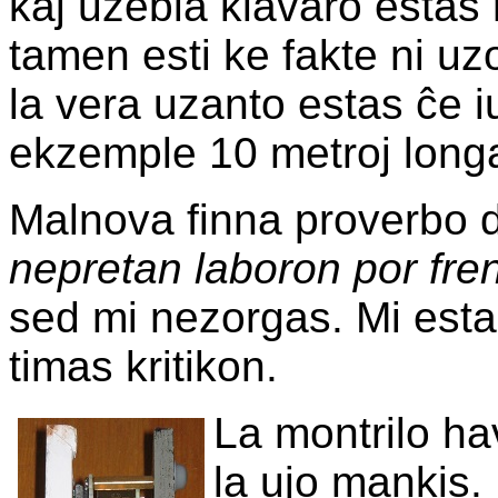
kaj uzebla klavaro estas
tamen esti ke fakte ni uz
la vera uzanto estas ĉe iu
ekzemple 10 metroj longa
Malnova finna proverbo 
nepretan laboron por fren
sed mi nezorgas. Mi estas
timas kritikon.
La montrilo ha
la ujo mankis.