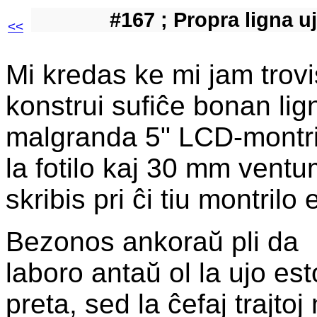
#167 ; Propra ligna u
<<
Mi kredas ke mi jam trovi
konstrui sufiĉe bonan lig
malgranda 5" LCD-montr
la fotilo kaj 30 mm ventu
skribis pri ĉi tiu montrilo
Bezonos ankoraŭ pli da
laboro antaŭ ol la ujo es
preta, sed la ĉefaj trajtoj 