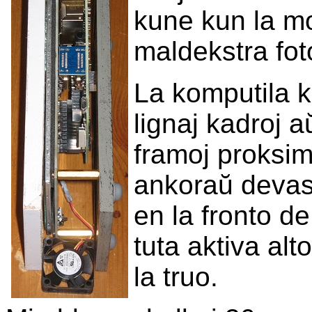
kune kun la mon
maldekstra fot
La komputila ka
lignaj kadroj a
framoj proksim
ankoraŭ devas 
en la fronto de 
tuta aktiva alt
la truo.